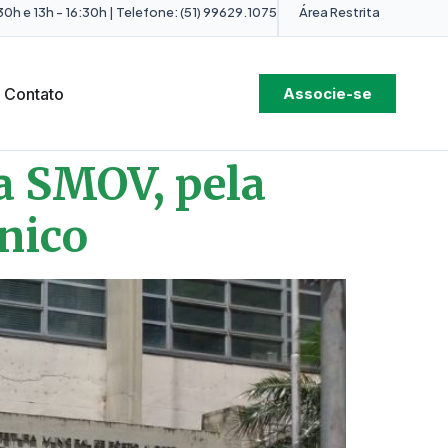
0h e 13h - 16:30h | Telefone: (51) 99629.1075
Área Restrita
Contato
Associe-se
da SMOV, pela
nico