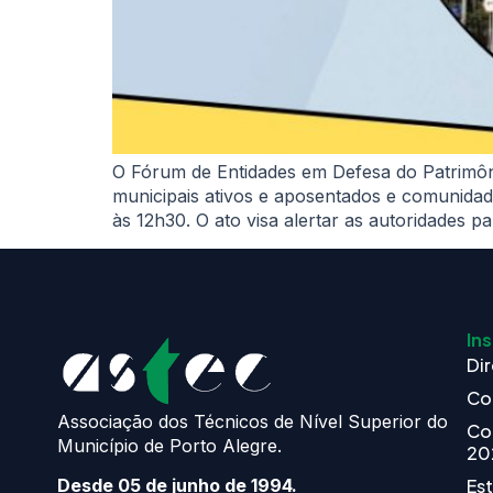
O Fórum de Entidades em Defesa do Patrimônio
municipais ativos e aposentados e comunida
às 12h30. O ato visa alertar as autoridades p
Ins
Dir
Co
Associação dos Técnicos de Nível Superior do
Co
Município de Porto Alegre.
20
Es
Desde 05 de junho de 1994.