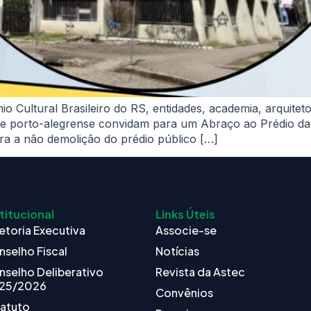
 Cultural Brasileiro do RS, entidades, academia, arquiteto
de porto-alegrense convidam para um Abraço ao Prédio da
ara a não demolição do prédio público […]
titucional
Links Úteis
etoria Executiva
Associe-se
nselho Fiscal
Notícias
nselho Deliberativo
Revista da Astec
25/2026
Convênios
tatuto