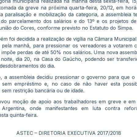
goria municipária realizada na manhã desta sexta-feira, 15
tomada da greve na próxima quarta-feira, 20/12, em horá
a paralisação e mobilização da categoria, a assembleia 
 do parcelamento dos salários e do 13º e os projetos de
eunião do Cores, conforme previsto no Estatuto do Simpa.
m foi decidida a realização de vigília na Câmara Municipal
da pela manhã, para pressionar os vereadores a votarem c
e impõe perdas de até 50% nos salários. Uma nova assemb
à noite, dia 20, na Casa do Gaúcho, podendo ser transferid
desdobramentos do dia.
o, a assembleia decidiu pressionar o governo para que o
, sem empréstimo e, no caso de não haver esta possibi
 sem restrição bancária ou de idade.
vou moção de apoio aos trabalhadores em greve e em 
a Argentina, onde manifestantes em luta contra refo
sta quinta-feira.
ASTEC – DIRETORIA EXECUTIVA 2017/2018