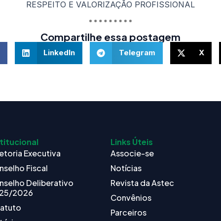
RESPEITO E VALORIZAÇÃO PROFISSIONAL
Compartilhe essa postagem
LinkedIn
Telegram
X
titucional
Links Úteis
etoria Executiva
Associe-se
nselho Fiscal
Notícias
nselho Deliberativo
Revista da Astec
25/2026
Convênios
tatuto
Parceiros