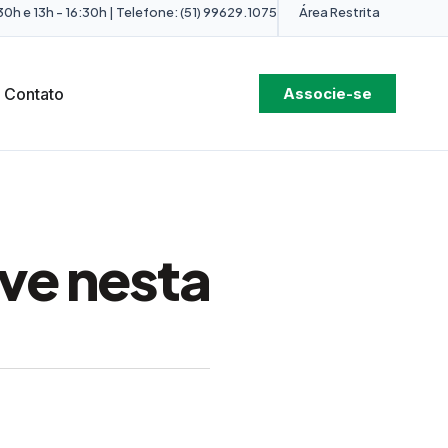
0h e 13h - 16:30h | Telefone: (51) 99629.1075
Área Restrita
Contato
Associe-se
ve nesta