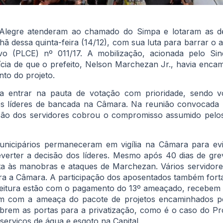
 Alegre atenderam ao chamado do Simpa e lotaram as 
ã dessa quinta-feira (14/12), com sua luta para barrar o 
o (PLCE) nº 011/17. A mobilização, acionada pelo Sin
cia de que o prefeito, Nelson Marchezan Jr., havia encami
to do projeto.
 entrar na pauta de votação com prioridade, sendo v
s líderes de bancada na Câmara. Na reunião convocada p
são dos servidores cobrou o compromisso assumido pelos
unicipários permaneceram em vigília na Câmara para evi
everter a decisão dos líderes. Mesmo após 40 dias de gr
nta às manobras e ataques de Marchezan. Vários servidore
ra a Câmara. A participação dos aposentados também fortal
efeitura estão com o pagamento do 13º ameaçado, recebem
em com a ameaça do pacote de projetos encaminhados pe
rem as portas para a privatização, como é o caso do Pro
 serviços de água e esgoto na Capital.