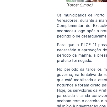
(Fotos: Simpa)
Os municipários de Porto
Vereadores, durante a manh
Complementar do Executiv
aconteceu logo após a notí
pedindo o de desarquivamen
Para que o PLCE 11 possa
necessária a aprovação do
período da manhã, a pres
prefeito foi negado.
No período da tarde os m
governo, na tentativa de r
que está mobilizada e ate
noturnos e foram direto pa
Hoje, os servidores da Pr
parcelada e ainda conviv
acabam com a carreira e ab
dá início à privatização dos