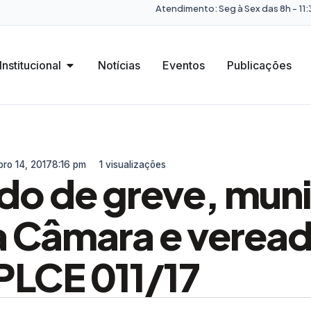
Atendimento: Seg à Sex das 8h - 11:3
Institucional
Notícias
Eventos
Publicações
ro 14, 2017
8:16 pm
1 visualizações
do de greve, muni
à Câmara e verea
PLCE 011/17