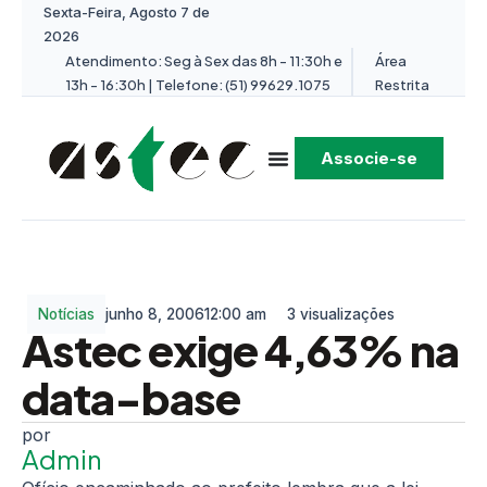
Sexta-Feira, Agosto 7 de
2026
Atendimento: Seg à Sex das 8h - 11:30h e
Área
13h - 16:30h | Telefone: (51) 99629.1075
Restrita
Associe-se
Notícias
junho 8, 2006
12:00 am
3 visualizações
Astec exige 4,63% na
data-base
Admin