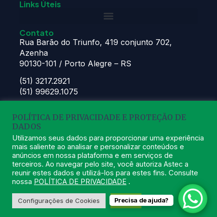
Links Úteis
Contato
Rua Barão do Triunfo, 419 conjunto 702,
Azenha
90130-101 / Porto Alegre – RS
(51) 3217.2921
(51) 99629.1075
Atendimento:
POLÍTICA DE PRIVACIDADE E PROTEÇÃO DE
Seg à Sex das 8h – 11:30h e 13h – 16:30h
DADOS
astec@astecpmpa.com.br
Utilizamos seus dados para proporcionar uma experiência
mais saliente ao analisar e personalizar conteúdos e
anúncios em nossa plataforma e em serviços de
terceiros. Ao navegar pelo site, você autoriza Astec a
reunir estes dados e utilizá-los para estes fins. Consulte
nossa
POLÍTICA DE PRIVACIDADE
.
2026
ASTEC. Todos os Direitos Reservados.
Desenvolvido
Precisa de ajuda?
Configurações de Cookies
Aceito
por Nexx Tecnologia