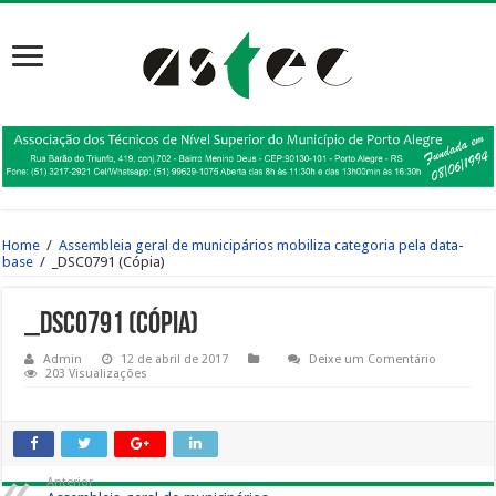
Home
/
Assembleia geral de municipários mobiliza categoria pela data-
base
/
_DSC0791 (Cópia)
_DSC0791 (Cópia)
Admin
12 de abril de 2017
Deixe um Comentário
203 Visualizações
Anterior