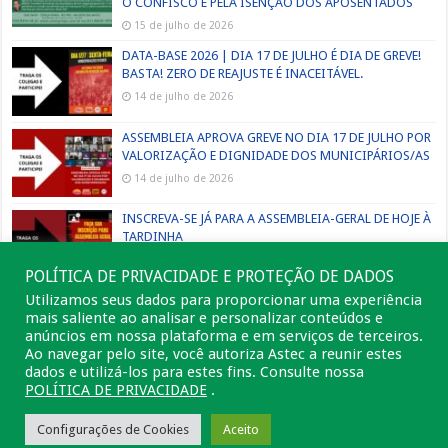
O CONFISCO E PELA ISENÇÃO DOS APOSENTADOS
15 de julho de 2026
DATA-BASE 2026 | DIA 17 DE JULHO É DIA DE GREVE!
BASTA! ZERO DE REAJUSTE É INACEITÁVEL.
14 de julho de 2026
ASSEMBLEIA APROVA GREVE NO DIA 17 DE JULHO POR
VALORIZAÇÃO E DIGNIDADE DOS MUNICIPÁRIOS/AS
14 de julho de 2026
INSCREVA-SE JÁ PARA A ASSEMBLEIA-GERAL DE HOJE À
TARDINHA
13 de julho de 2026
POLÍTICA DE PRIVACIDADE E PROTEÇÃO DE DADOS
Utilizamos seus dados para proporcionar uma experiência
mais saliente ao analisar e personalizar conteúdos e
anúncios em nossa plataforma e em serviços de terceiros.
Ao navegar pelo site, você autoriza Astec a reunir estes
dados e utilizá-los para estes fins. Consulte nossa
POLÍTICA DE PRIVACIDADE
.
Configurações de Cookies
Aceito