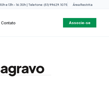
0h e 13h - 16:30h | Telefone: (51) 99629.1075
Área Restrita
Contato
Associe-se
sagravo