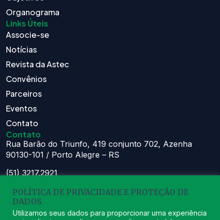
Organograma
Links Úteis
Associe-se
Notícias
Revista da Astec
Convênios
Parceiros
Eventos
Contato
Contato
Rua Barão do Triunfo, 419 conjunto 702, Azenha
90130-101 / Porto Alegre – RS
(51) 3217.2921
(51) 99629.1075
POLÍTICA DE PRIVACIDADE E PROTEÇÃO DE
DADOS
Atendimento:
Seg à Sex das 8h – 11:30h e 13h – 16:30h
Utilizamos seus dados para proporcionar uma experiência