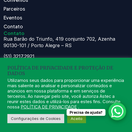
Parceiros
Eventos
Contato
Contato
Rua Barão do Triunfo, 419 conjunto 702, Azenha
90130-101 / Porto Alegre – RS
(51) 3217.2921
(51) 99629.1075
POLÍTICA DE PRIVACIDADE E PROTEÇÃO DE
DADOS
Atendimento:
Seg à Sex das 8h – 11:30h e 13h – 16:30h
Utilizamos seus dados para proporcionar uma experiência
mais saliente ao analisar e personalizar conteúdos e
astec@astecpmpa.com.br
anúncios em nossa plataforma e em serviços de
terceiros. Ao navegar pelo site, você autoriza Astec a
reunir estes dados e utilizá-los para estes fins. Consulte
nossa
POLÍTICA DE PRIVACIDADE
.
Precisa de ajuda?
2026
ASTEC. Todos os Direitos Reservados.
Desenvolvido por Nexx
Configurações de Cookies
Aceito
Tecnologia