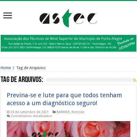
Home
/
Tag de Arquivos:
Tag de Arquivos:
Previna-se e lute para que todos tenham
acesso a um diagnóstico seguro!
30 de setembro de 2021
BANNER
,
Notícias
em
Comentários desativados
Previna-
se
e
lute
para