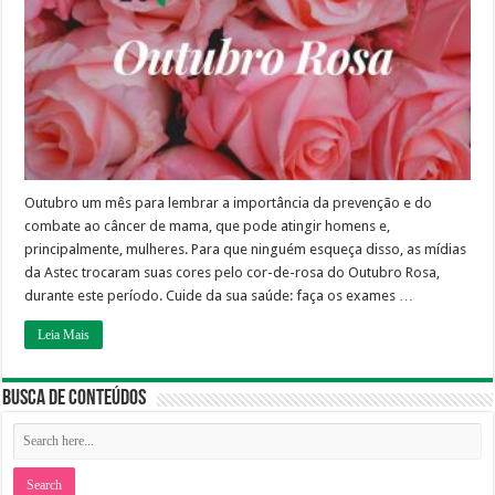
que
todos
tenham
acesso
a
um
diagnóstico
seguro!
Outubro um mês para lembrar a importância da prevenção e do
combate ao câncer de mama, que pode atingir homens e,
principalmente, mulheres. Para que ninguém esqueça disso, as mídias
da Astec trocaram suas cores pelo cor-de-rosa do Outubro Rosa,
durante este período. Cuide da sua saúde: faça os exames …
Leia Mais
Busca de Conteúdos