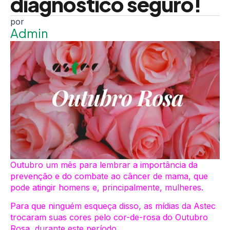
diagnóstico seguro!
Admin
Outubro um mês para lembrar a importância da
prevenção e do combate ao câncer de mama, que
pode atingir homens e, principalmente, mulheres.
Para que ninguém esqueça disso, as mídias da Astec
trocaram suas cores pelo cor-de-rosa do Outubro
Rosa, durante este período.