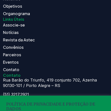
Objetivos
Organograma
Links Úteis
Associe-se
Notícias
Revista da Astec
Convênios
Parceiros
Eventos
Contato
Contato
Rua Barão do Triunfo, 419 conjunto 702, Azenha
90130-101 / Porto Alegre – RS
(51) 3217.2921
(51) 99629.1075
POLÍTICA DE PRIVACIDADE E PROTEÇÃO DE
DADOS
Atendimento: