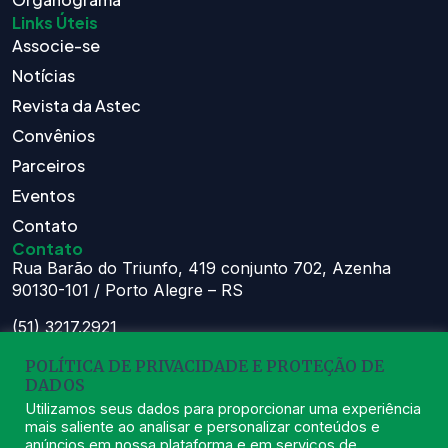
Links Úteis
Associe-se
Notícias
Revista da Astec
Convênios
Parceiros
Eventos
Contato
Contato
Rua Barão do Triunfo, 419 conjunto 702, Azenha
90130-101 / Porto Alegre – RS
(51) 3217.2921
(51) 99629.1075
POLÍTICA DE PRIVACIDADE E PROTEÇÃO DE
DADOS
Atendimento:
Seg à Sex das 8h – 11:30h e 13h – 16:30h
Utilizamos seus dados para proporcionar uma experiência
mais saliente ao analisar e personalizar conteúdos e
astec@astecpmpa.com.br
anúncios em nossa plataforma e em serviços de