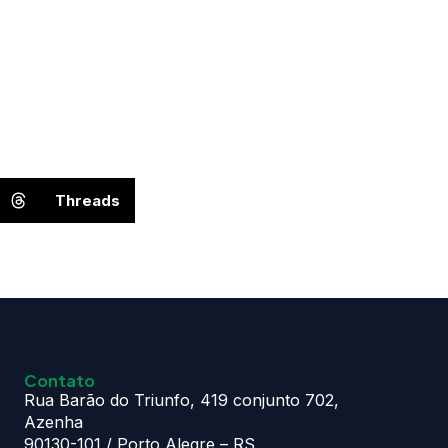
Threads
Contato
Rua Barão do Triunfo, 419 conjunto 702,
Azenha
90130-101 / Porto Alegre – RS