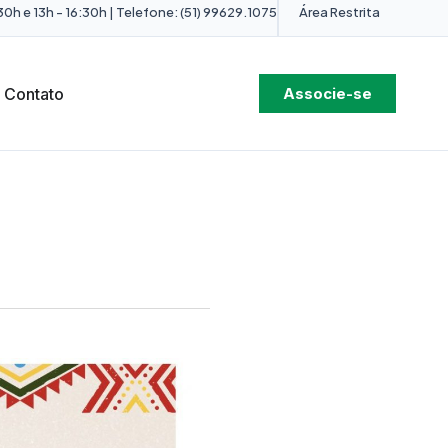
0h e 13h - 16:30h | Telefone: (51) 99629.1075
Área Restrita
Contato
Associe-se