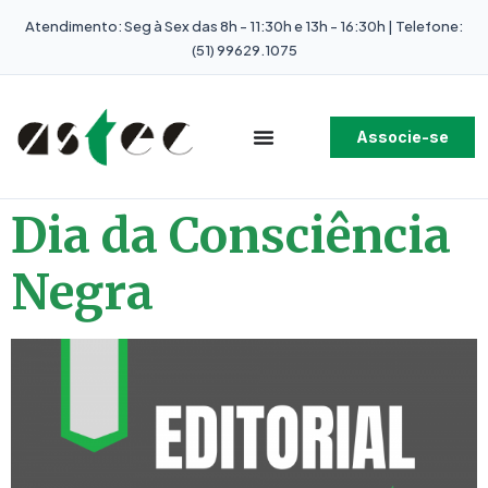
Atendimento: Seg à Sex das 8h - 11:30h e 13h - 16:30h | Telefone:
(51) 99629.1075
Associe-se
Dia da Consciência
Negra