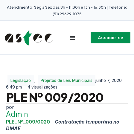
Atendimento: Seg à Sex das 8h - 11:30h e 13h - 16:30h | Telefone:
(51) 99629.1075
Associe-se
Legislação
,
Projetos de Leis Municipais
junho 7, 2020
6:49 pm
4 visualizações
PLE Nº 009/2020
Admin
PLE_Nº_009/0020
–
Contratação temporária no
DMAE