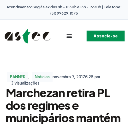
Atendimento: Seg à Sex das 8h - 11:30h e 13h - 16:30h | Telefone:
(51) 99629.1075
Associe-se
BANNER
,
Notícias
novembro 7, 2017
6:26 pm
3 visualizações
Marchezan retira PL
dos regimes e
municipários mantém