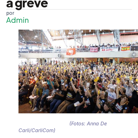
a greve
Admin
(Fotos: Anna De
Carli/CarliCom)