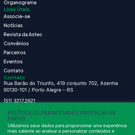
Organograma
Links Úteis
Associe-se
Notícias
Revista da Astec
Convênios
Parceiros
Eventos
Contato
Contato
Rua Barão do Triunfo, 419 conjunto 702, Azenha
90130-101 / Porto Alegre – RS
(51) 3217.2921
(51) 99629.1075
POLÍTICA DE PRIVACIDADE E PROTEÇÃO DE
Atendimento:
DADOS
Seg à Sex das 8h – 11:30h e 13h – 16:30h
Utilizamos seus dados para proporcionar uma experiência
mais saliente ao analisar e personalizar conteúdos e