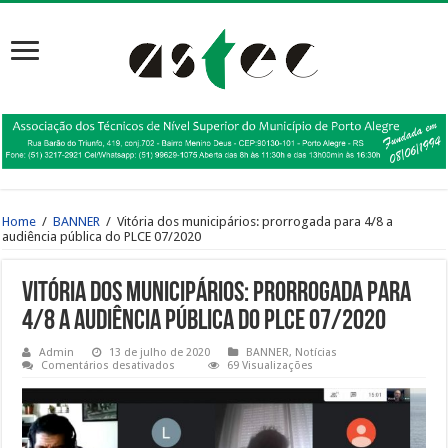
Home
/
BANNER
/
Vitória dos municipários: prorrogada para 4/8 a
audiência pública do PLCE 07/2020
Vitória dos municipários: prorrogada para
4/8 a audiência pública do PLCE 07/2020
Admin
13 de julho de 2020
BANNER
,
Notícias
em
Comentários desativados
69 Visualizações
Vitória
dos
municipários:
prorrogada
para
4/8