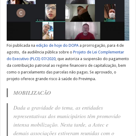
a
audiência
pública
do
PLCE
07/2020
Foi publicada na
edição de hoje do DOPA
a prorrogação, para 4 de
agosto, da audiência pública sobre o
Projeto de Lei Complementar
do Executivo (PLCE) 07/2020
, que autoriza a suspensão do pagamento
da contribuição patronal ao regime financeiro de capitalização, bem
como o parcelamento das parcelas não pagas. Se aprovado, o
projeto oferece grande risco à saúde do Previmpa.
MOBILIZACÃO
Dada a gravidade do tema, as entidades
representativas dos municipários têm promovido
intensa mobilização. Nesta tarde, a Astec e
demais associações estiveram reunidas com o