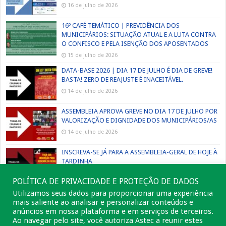
16 de julho de 2026
16º CAFÉ TEMÁTICO | PREVIDÊNCIA DOS
MUNICIPÁRIOS: SITUAÇÃO ATUAL E A LUTA CONTRA
O CONFISCO E PELA ISENÇÃO DOS APOSENTADOS
15 de julho de 2026
DATA-BASE 2026 | DIA 17 DE JULHO É DIA DE GREVE!
BASTA! ZERO DE REAJUSTE É INACEITÁVEL.
14 de julho de 2026
ASSEMBLEIA APROVA GREVE NO DIA 17 DE JULHO POR
VALORIZAÇÃO E DIGNIDADE DOS MUNICIPÁRIOS/AS
14 de julho de 2026
INSCREVA-SE JÁ PARA A ASSEMBLEIA-GERAL DE HOJE À
TARDINHA
13 de julho de 2026
POLÍTICA DE PRIVACIDADE E PROTEÇÃO DE DADOS
Utilizamos seus dados para proporcionar uma experiência
mais saliente ao analisar e personalizar conteúdos e
anúncios em nossa plataforma e em serviços de terceiros.
Ao navegar pelo site, você autoriza Astec a reunir estes