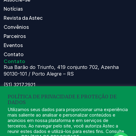
Notícias
Revista da Astec
Convênios
Parceiros
Eventos
Contato
Contato
Rua Barão do Triunfo, 419 conjunto 702, Azenha
90130-101 / Porto Alegre – RS
(51) 3217.2921
(51) 99629.1075
POLÍTICA DE PRIVACIDADE E PROTEÇÃO DE
DADOS
Atendimento:
Seg à Sex das 8h – 11:30h e 13h – 16:30h
Utilizamos seus dados para proporcionar uma experiência
mais saliente ao analisar e personalizar conteúdos e
astec@astecpmpa.com.br
anúncios em nossa plataforma e em serviços de
terceiros. Ao navegar pelo site, você autoriza Astec a
reunir estes dados e utilizá-los para estes fins. Consulte