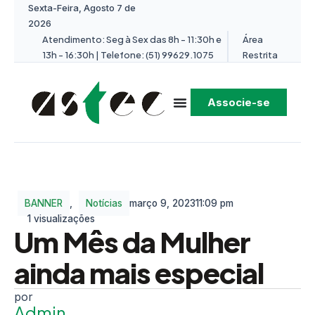
Sexta-Feira, Agosto 7 de
2026
Atendimento: Seg à Sex das 8h - 11:30h e
Área
13h - 16:30h | Telefone: (51) 99629.1075
Restrita
Associe-se
BANNER
,
Notícias
março 9, 2023
11:09 pm
1 visualizações
Um Mês da Mulher
ainda mais especial
Admin