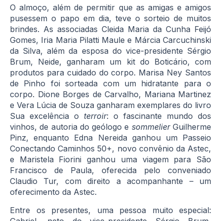
O almoço, além de permitir que as amigas e amigos
pusessem o papo em dia, teve o sorteio de muitos
brindes. As associadas Cleida Maria da Cunha Feijó
Gomes, Iria Maria Pilatti Maule e Márcia Carcuchinski
da Silva, além da esposa do vice-presidente Sérgio
Brum, Neide, ganharam um kit do Boticário, com
produtos para cuidado do corpo. Marisa Ney Santos
de Pinho foi sorteada com um hidratante para o
corpo. Dione Borges de Carvalho, Mariana Martinez
e Vera Lúcia de Souza ganharam exemplares do livro
Sua excelência o
terroir
: o fascinante mundo dos
vinhos, de autoria do geólogo e
sommelier
Guilherme
Pinz, enquanto Edna Nereida ganhou um Passeio
Conectando Caminhos 50+, novo convênio da Astec,
e Maristela Fiorini ganhou uma viagem para São
Francisco de Paula, oferecida pelo conveniado
Claudio Tur, com direito a acompanhante – um
oferecimento da Astec.
Entre os presentes, uma pessoa muito especial:
Gabriel, neto do vice-presidente Sérgio Brum,