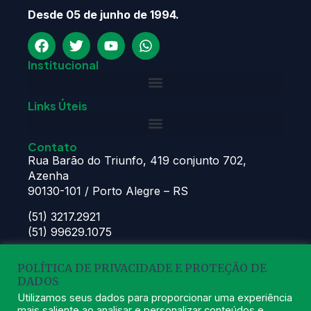
Desde 05 de junho de 1994.
Institucional
Links Úteis
Contato
Rua Barão do Triunfo, 419 conjunto 702,
Azenha
90130-101 / Porto Alegre – RS
(51) 3217.2921
(51) 99629.1075
Atendimento:
POLÍTICA DE PRIVACIDADE E PROTEÇÃO DE
Seg à Sex das 8h – 11:30h e 13h – 16:30h
DADOS
astec@astecpmpa.com.br
Utilizamos seus dados para proporcionar uma experiência
mais saliente ao analisar e personalizar conteúdos e