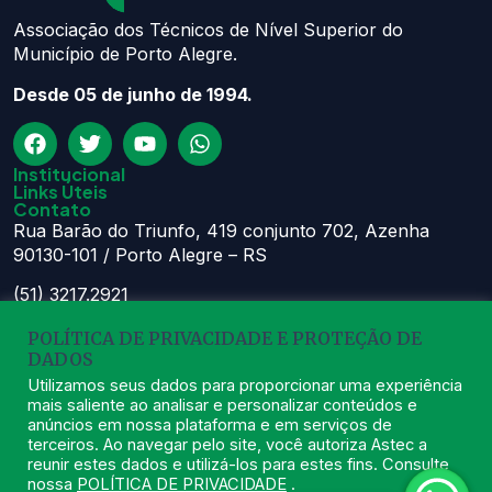
Associação dos Técnicos de Nível Superior do
Município de Porto Alegre.
Desde 05 de junho de 1994.
Institucional
Links Úteis
Contato
Rua Barão do Triunfo, 419 conjunto 702, Azenha
90130-101 / Porto Alegre – RS
(51) 3217.2921
(51) 99629.1075
POLÍTICA DE PRIVACIDADE E PROTEÇÃO DE
Atendimento:
DADOS
Seg à Sex das 8h – 11:30h e 13h – 16:30h
Utilizamos seus dados para proporcionar uma experiência
mais saliente ao analisar e personalizar conteúdos e
astec@astecpmpa.com.br
anúncios em nossa plataforma e em serviços de
terceiros. Ao navegar pelo site, você autoriza Astec a
reunir estes dados e utilizá-los para estes fins. Consulte
nossa
POLÍTICA DE PRIVACIDADE
.