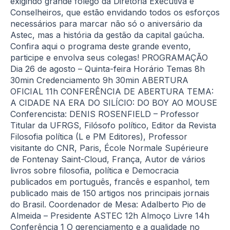
exigindo grande fôlego da Diretoria Executiva e
Conselheiros, que estão envidando todos os esforços
necessários para marcar não só o aniversário da
Astec, mas a história da gestão da capital gaúcha.
Confira aqui o programa deste grande evento,
participe e envolva seus colegas! PROGRAMAÇÃO
Dia 26 de agosto – Quinta-feira Horário Temas 8h
30min Credenciamento 9h 30min ABERTURA
OFICIAL 11h CONFERÊNCIA DE ABERTURA TEMA:
A CIDADE NA ERA DO SILÍCIO: DO BOY AO MOUSE
Conferencista: DENIS ROSENFIELD – Professor
Titular da UFRGS, Filósofo político, Editor da Revista
Filosofia política (L e PM Editores), Professor
visitante do CNR, Paris, École Normale Supérieure
de Fontenay Saint-Cloud, França, Autor de vários
livros sobre filosofia, política e Democracia
publicados em português, francês e espanhol, tem
publicado mais de 150 artigos nos principais jornais
do Brasil. Coordenador de Mesa: Adalberto Pio de
Almeida – Presidente ASTEC 12h Almoço Livre 14h
Conferência 1 O gerenciamento e a qualidade no