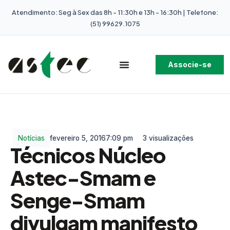
Atendimento: Seg à Sex das 8h - 11:30h e 13h - 16:30h | Telefone:
(51) 99629.1075
Associe-se
Notícias
fevereiro 5, 2016
7:09 pm
3 visualizações
Técnicos Núcleo
Astec-Smam e
Senge-Smam
divulgam manifesto