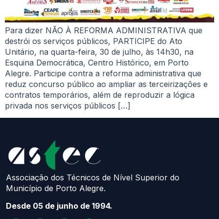
Para dizer NÃO À REFORMA ADMINISTRATIVA que
destrói os serviços públicos, PARTICIPE do Ato
Unitário, na quarta-feira, 30 de julho, às 14h30, na
Esquina Democrática, Centro Histórico, em Porto
Alegre. Participe contra a reforma administrativa que
reduz concurso público ao ampliar as terceirizações e
contratos temporários, além de reproduzir a lógica
privada nos serviços públicos […]
Associação dos Técnicos de Nível Superior do
Município de Porto Alegre.
Desde 05 de junho de 1994.