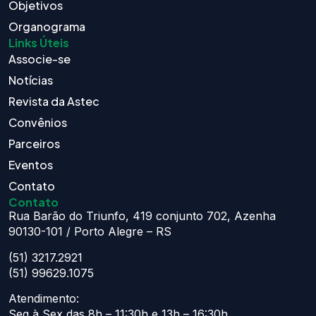
Objetivos
Organograma
Links Úteis
Associe-se
Notícias
Revista da Astec
Convênios
Parceiros
Eventos
Contato
Contato
Rua Barão do Triunfo, 419 conjunto 702, Azenha
90130-101 / Porto Alegre – RS
(51) 3217.2921
(51) 99629.1075
Atendimento:
Seg à Sex das 8h – 11:30h e 13h – 16:30h