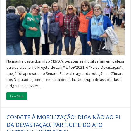
participam
do
Ato
Nacional
Unificado
contra
o
PL
da
Devastação,
em
Porto
Alegre
Na manhã deste domingo (13/07), pessoas se mobilizaram em defesa
da vida e contra o Projeto de Lei nº 2.159/2021, o “PL da Devastação”,
que já foi aprovado no Senado Federal e aguarda votação na Câmara
dos Deputados, ainda sem data definida. Um grupo de associadas e
dirigentes da Astec …
Leia Mais
CONVITE À MOBILIZAÇÃO: DIGA NÃO AO PL
DA DEVASTAÇÃO. PARTICIPE DO ATO