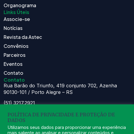
Organograma
Links Úteis
Associe-se
Notícias
Revista da Astec
Convênios
Parceiros
Eventos
Contato
Contato
Rua Barão do Triunfo, 419 conjunto 702, Azenha
90130-101 / Porto Alegre – RS
(51) 3217.2921
(51) 99629.1075
POLÍTICA DE PRIVACIDADE E PROTEÇÃO DE
DADOS
Atendimento:
Seg à Sex das 8h – 11:30h e 13h – 16:30h
Utilizamos seus dados para proporcionar uma experiência
mais saliente ao analisar e personalizar conteúdos e