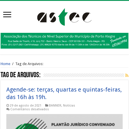
Home
/
Tag de Arquivos:
Tag de Arquivos:
Agende-se: terças, quartas e quintas-feiras,
das 16h às 19h.
29 de agosto de 2021
BANNER
,
Notícias
em
Comentários desativados
Agende-
se:
terças,
quartas
e