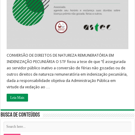
quintas-
feiras,
das
16h
às
19h.
CONVERSÃO DE DIREITOS DE NATUREZA REMUNERATÓRIA EM
INDENIZAÇÃO PECUNIÁRIA O STF fixou a tese de que “É assegurada
ao servidor público inativo a conversão de férias não gozadas ou de
outros direitos de natureza remuneratória em indenização pecuniária,
dada a responsabilidade objetiva da Administração Pública em
virtude da vedação ao …
Leia Mais
Busca de Conteúdos