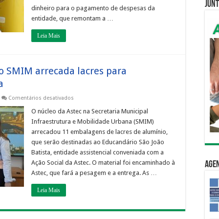
Educandário
Junt
São
dinheiro para o pagamento de despesas da
João
entidade, que remontam a …
Batista
Leia Mais
 SMIM arrecada lacres para
a
em
Comentários desativados
AÇÃO
SOCIAL
O núcleo da Astec na Secretaria Municipal
ASTEC
Infraestrutura e Mobilidade Urbana (SMIM)
–
Núcleo
arrecadou 11 embalagens de lacres de alumínio,
SMIM
que serão destinadas ao Educandário São João
arrecada
lacres
Batista, entidade assistencial conveniada com a
para
Educandário
Ação Social da Astec. O material foi encaminhado à
Age
São
Astec, que fará a pesagem e a entrega. As …
João
Batista
Leia Mais