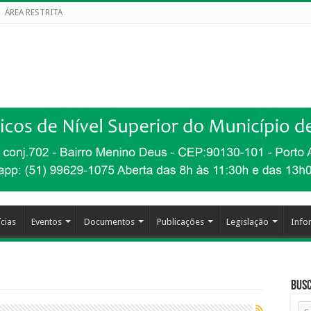
ÁREA RESTRITA
cias
Eventos
Documentos
Publicações
Legislação
Info
Busc