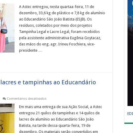
Ação
Social
A Astec entregou, nesta quartaa-feira, 11 de
|
dezembro, 33,6 kg de plástico e 7,8 kg de alumínio
Astec
entrega
ao Educandário São João Batista (ESJB). Os
mais
resíduos, coletados por meio dos projetos
de
30
Tampinha Legal e Lacre Legal, foram recebidos
quilos
de
pela assistente administrativa Eugênia Goytacaz,
plástico
das mãos do eng. agr. Irineu Foschiera, vice-
e
mais
presidente …
de
7
quilos
de
alumínio
ao
Educandário
São
 lacres e tampinhas ao Educandário
João
Batista
em
Comentários desativados
AÇÃO
SOCIAL:
Em mais uma entrega de sua Ação Social, a Astec
Astec
entregou 21 quilos de tampinhas e 14 quilos de
ED
entrega
lacres
lacres de alumínio ao Educandário São João
e
Batista, na tarde dessa quarta-feira, 19 de
tampinhas
ao
dezembro. Os materiais serão convertidos em