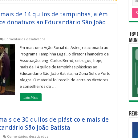
 mais de 14 quilos de tampinhas, além
ros donativos ao Educandário São João
16º 
em
Comentários desativados
MUNI
AÇÃO
SOCIAL:
Em mais uma Ação Social da Astec, relacionada ao
Astec
Programa Tampinha Legal, o diretor Financeiro da
entrega
mais
Associação, eng. Carlos Bernd, entregou, hoje,
de
mais de 14 quilos de tampinhas plásticas ao
14
quilos
Educandário São João Batista, na Zona Sul de Porto
de
tampinhas,
Alegre. O material foi recolhido entre os diretores
além
e conselheiros da …
de
lacres
de
Leia Mais
alumínio
e
outros
donativos
Revi
ao
mais de 30 quilos de plástico e mais de
Educandário
São
candário São João Batista
João
Batista
em
Comentários desativados