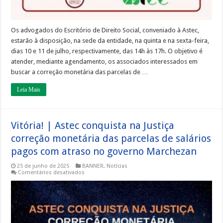
salariais
atrasadas
no
governo
Marchezan
Os advogados do Escritório de Direito Social, conveniado à Astec,
estarão à disposição, na sede da entidade, na quinta e na sexta-feira,
dias 10 e 11 de julho, respectivamente, das 14h às 17h. O objetivo é
atender, mediante agendamento, os associados interessados em
buscar a correção monetária das parcelas de …
Leia Mais
Vitória! | Astec conquista na Justiça
correção monetária das parcelas de salários
pagos com atraso no governo Marchezan
25 de junho de 2025
BANNER
,
Notícias
em
Comentários desativados
Vitória!
|
Astec
conquista
na
Justiça
correção