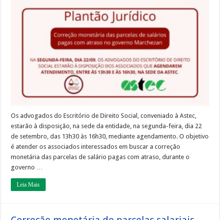
SE
|
Plantão
jurídico
na
sede
da
Astec
vai
orientar
execução
da
correção
monetária
de
parcelas
salariais
atrasadas
Os advogados do Escritório de Direito Social, conveniado à Astec,
no
estarão à disposição, na sede da entidade, na segunda-feira, dia 22
governo
Marchezan
de setembro, das 13h30 às 16h30, mediante agendamento. O objetivo
é atender os associados interessados em buscar a correção
monetária das parcelas de salário pagas com atraso, durante o
governo …
Leia Mais
Correção monetária de parcelas salariais