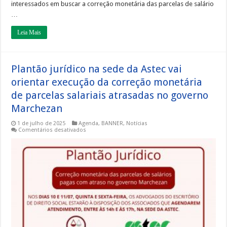
interessados em buscar a correção monetária das parcelas de salário
…
Leia Mais
Plantão jurídico na sede da Astec vai
orientar execução da correção monetária
de parcelas salariais atrasadas no governo
Marchezan
1 de julho de 2025
Agenda
,
BANNER
,
Notícias
em
Comentários desativados
Plantão
jurídico
na
sede
da
Astec
vai
orientar
execução
da
correção
monetária
de
parcelas