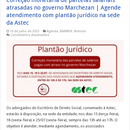
atrasadas no governo Marchezan | Agende
atendimento com plantão jurídico na sede
da Astec
10 de julho de 2025
Agenda
,
BANNER
,
Notícias
em
Comentários desativados
Correção
monetária
de
parcelas
salariais
atrasadas
no
governo
Marchezan
|
Agende
atendimento
com
plantão
jurídico
na
sede
da
Astec
Os advogados do Escritório de Direito Social, conveniado à Astec,
estarão à disposição, na sede da entidade, nos dias 15 (terça-feira),
18 (sexta-feira) e 25/07 (sexta-feira), sempre das 13h até as 17h. O
objetivo é atender, mediante agendamento, os associados