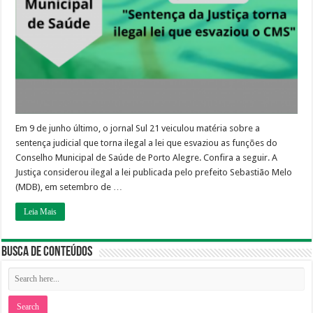
lei
que
esvaziou
o
Conselho
Municipal
de
Saúde”
Em 9 de junho último, o jornal Sul 21 veiculou matéria sobre a
sentença judicial que torna ilegal a lei que esvaziou as funções do
Conselho Municipal de Saúde de Porto Alegre. Confira a seguir. A
Justiça considerou ilegal a lei publicada pelo prefeito Sebastião Melo
(MDB), em setembro de …
Leia Mais
Busca de Conteúdos