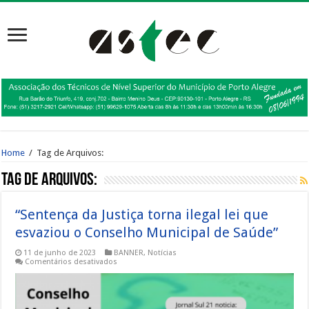
Home
/
Tag de Arquivos:
Tag de Arquivos:
“Sentença da Justiça torna ilegal lei que
esvaziou o Conselho Municipal de Saúde”
11 de junho de 2023
BANNER
,
Notícias
em
Comentários desativados
“Sentença
da
Justiça
torna
ilegal