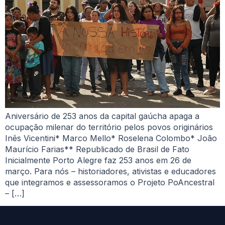
Aniversário de 253 anos da capital gaúcha apaga a
ocupação milenar do território pelos povos originários
Inês Vicentini* Marco Mello* Roselena Colombo* João
Maurício Farias** Republicado de Brasil de Fato
Inicialmente Porto Alegre faz 253 anos em 26 de
março. Para nós – historiadores, ativistas e educadores
que integramos e assessoramos o Projeto PoAncestral
– […]