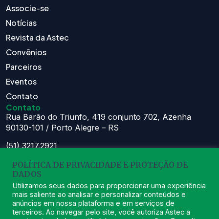
Associe-se
Notícias
Revista da Astec
Convênios
Parceiros
Eventos
Contato
Contato
Rua Barão do Triunfo, 419 conjunto 702, Azenha
90130-101 / Porto Alegre – RS
(51) 3217.2921
(51) 99629.1075
POLÍTICA DE PRIVACIDADE E PROTEÇÃO DE
Atendimento:
DADOS
Seg à Sex das 8h – 11:30h e 13h – 16:30h
Utilizamos seus dados para proporcionar uma experiência
mais saliente ao analisar e personalizar conteúdos e
astec@astecpmpa.com.br
anúncios em nossa plataforma e em serviços de
terceiros. Ao navegar pelo site, você autoriza Astec a