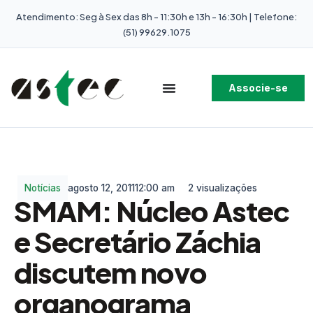
Atendimento: Seg à Sex das 8h - 11:30h e 13h - 16:30h | Telefone:
(51) 99629.1075
Associe-se
Notícias
agosto 12, 2011
12:00 am
2 visualizações
SMAM: Núcleo Astec
e Secretário Záchia
discutem novo
organograma