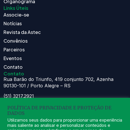
Organograma
Links Úteis
Associe-se
Notícias
Revista da Astec
Convênios
Parceiros
Eventos
Contato
Contato
Rua Barão do Triunfo, 419 conjunto 702, Azenha
90130-101 / Porto Alegre – RS
(51) 3217.2921
(51) 99629.1075
POLÍTICA DE PRIVACIDADE E PROTEÇÃO DE
Atendimento:
DADOS
Seg à Sex das 8h – 11:30h e 13h – 16:30h
Utilizamos seus dados para proporcionar uma experiência
mais saliente ao analisar e personalizar conteúdos e