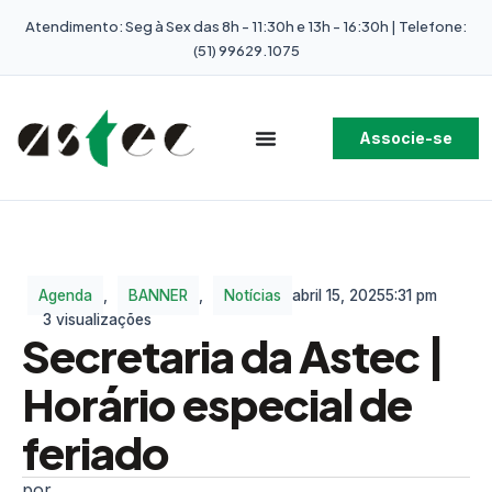
Atendimento: Seg à Sex das 8h - 11:30h e 13h - 16:30h | Telefone:
(51) 99629.1075
Associe-se
Agenda
,
BANNER
,
Notícias
abril 15, 2025
5:31 pm
3 visualizações
Secretaria da Astec |
Horário especial de
feriado