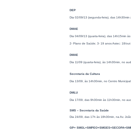
DEP
Dia 02/09/13 (segunda-feira), das 14h30min 
DMAE
Dia 04/09/13 (quarta-feira), das 14h15min à
2- Plano de Saúde; 3- 19 anos Astec: 18/out
DMAE
Dia 11/09 (quarta-feira), às 14h30min, no au
Secretaria da Cultura
Dia 13/09, às 14h30min, no Centro Municipal d
DMLU
Dia 17/09, das 9h30min às 11h30min, no audi
SMS – Secretaria da Saúde
Dia 24/09, das 17h às 18h30min, na Av. Joã
GP+ SMGL+SMPEO+SMGES+SECOPA+SM