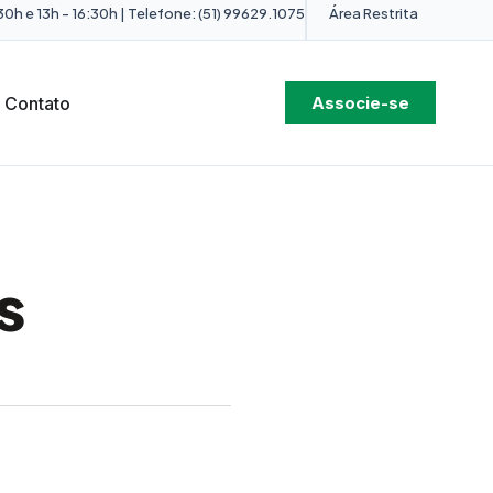
0h e 13h - 16:30h | Telefone: (51) 99629.1075
Área Restrita
Contato
Associe-se
s