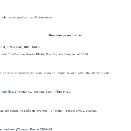
odada de discussões nos Núcleos Astec:
Reuniões já realizadas
EO, EPTC, SMF, SME, SMIC
a sala C, 14ª andar, Prédio PMPA, Rua Siqueira Campos, nº 1300.
min, na sede da Associação, Rua Barão do Triunfo, nº 419, sala 304, Menino Deus.
e reuniões, 5º andar, Av. Ipiranga, 310, Prédio FASC.
n, às 16h30min, no salão de eventos – 7º andar – Prédio SMOV/SMURB,
 no auditório (Térreo) – Prédio DEMHAB.