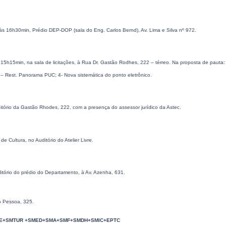
às 16h30min, Prédio DEP-DOP (sala do Eng. Carlos Bernd), Av. Lima e Silva nº 972.
s 15h15min, na sala de licitações, à Rua Dr. Gastão Rodhes, 222 – térreo. Na proposta de pa
 – Rest. Panorama PUC; 4- Nova sistemática do ponto eletrônico.
ditório da Gastão Rhodes, 222, com a presença do assessor jurídico da Astec.
e Cultura, no Auditório do Atelier Livre.
tório do prédio do Departamento, à Av. Azenha, 631.
o Pessoa, 325.
E+SMTUR +SMED+SMA+SMF+SMDH+SMIC+EPTC