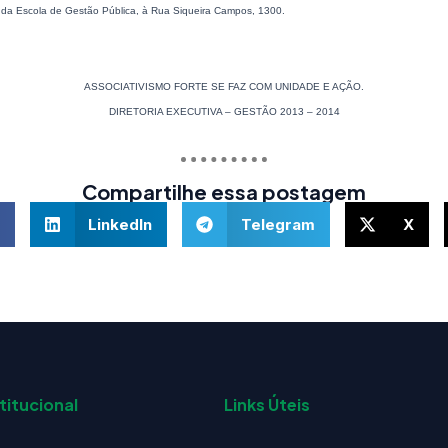
. da Escola de Gestão Pública, à Rua Siqueira Campos, 1300.
ASSOCIATIVISMO FORTE SE FAZ COM UNIDADE E AÇÃO.
DIRETORIA EXECUTIVA – GESTÃO 2013 – 2014
Compartilhe essa postagem
LinkedIn
Telegram
X
titucional
Links Úteis