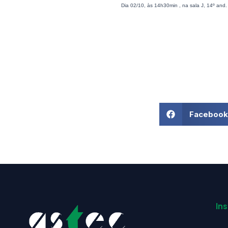
Dia 02/10, às 14h30min , na sala J, 14º and
Facebook
Ins