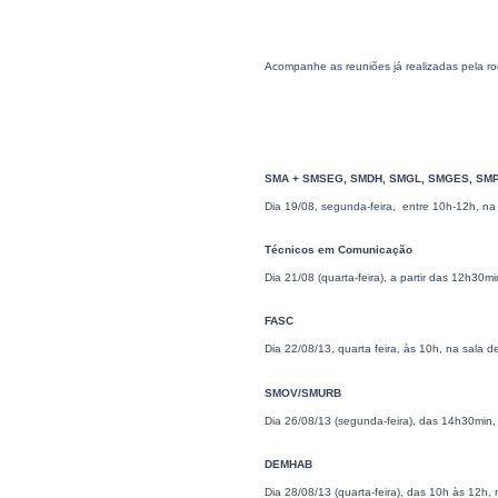
Acompanhe as reuniões já realizadas pela r
SMA + SMSEG, SMDH, SMGL, SMGES, SMP
Dia 19/08, segunda-feira, entre 10h-12h, n
Técnicos em Comunicação
Dia 21/08 (quarta-feira), a partir das 12h30
FASC
Dia 22/08/13, quarta feira, às 10h, na sala d
SMOV/SMURB
Dia 26/08/13 (segunda-feira), das 14h30mi
DEMHAB
Dia 28/08/13 (quarta-feira), das 10h às 12h,