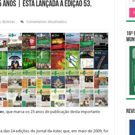
 anos | Está lançada a edição 53.
em
R
,
Notícias
Comentários desativados
Revista
da
16º 
Astec
completa
MUNI
25
anos
|
Está
lançada
a
edição
53.
Confira!
Revi
tec
, que marca os 25 anos de publicação desta importante
a das 24 edições do Jornal da Astec que, em maio de 2009, foi