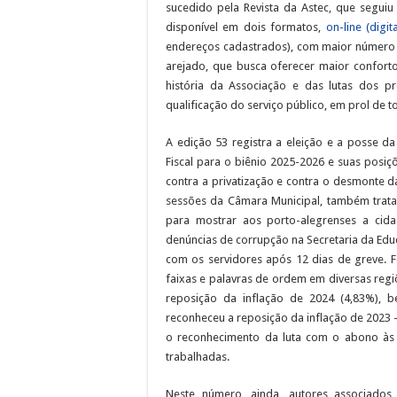
sucedido pela Revista da Astec, que seguiu
disponível em dois formatos,
on-line (digit
endereços cadastrados), com maior número 
arejado, que busca oferecer maior conforto
história da Associação e das lutas dos pr
qualificação do serviço público, em prol de 
A edição 53 registra a eleição e a posse da
Fiscal para o biênio 2025-2026 e suas posi
contra a privatização e contra o desmonte 
sessões da Câmara Municipal, também tratam
para mostrar aos porto-alegrenses a cid
denúncias de corrupção na Secretaria da Edu
com os servidores após 12 dias de greve. 
faixas e palavras de ordem em diversas reg
reposição da inflação de 2024 (4,83%), 
reconheceu a reposição da inflação de 2023 
o reconhecimento da luta com o abono às 
trabalhadas.
Neste número, ainda, autores associados