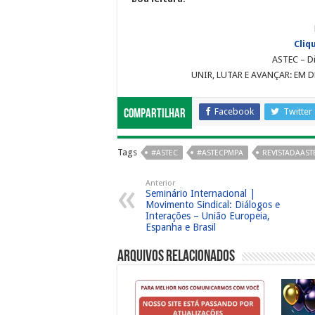
Cliq
ASTEC – Di
UNIR, LUTAR E AVANÇAR: EM 
Facebook
Twitter
Compartilhar
Tags
#ASTEC
#ASTECPMPA
REVISTADAAST
Anterior
Seminário Internacional |
Movimento Sindical: Diálogos e
Interações – União Europeia,
Espanha e Brasil
Arquivos Relacionados