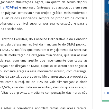
 ganhando atualizações. Agora, um quarto de século depois,
al e PDF/Flip)
e impresso (entregue aos associados em seus
de páginas, temos um novo projeto gráfico, mais moderno e
 à leitura dos associados, sempre no propósito de contar a
ofissionais de nível superior por sua valorização e para a
toda a sociedade.
 Diretoria Executiva, do Conselho Deliberativo e do Conselho
ções pela defesa inarredável da manutenção do DMAE público,
da FASC. As notícias, que mostram o engajamento da Astec nas
 da mobilização da categoria municipária, que saiu às ruas
ade real, com uma gestão que recentemente deu causa às
cação e na direção do DMAE, e que só se sentou para negociar
Foi somente graças a esse movimento intenso, com charanga,
iões da capital, que o governo Melo apresentou a proposta de
bem como o reajuste de 10% no vale-alimentação; e ainda
– 4,62%, a ser discutida em setembro, além do que se alcançou
faltas dos grevistas, mediante compensação das horas não
ED
 à Astec e convidados abordam temas das áreas técnica,