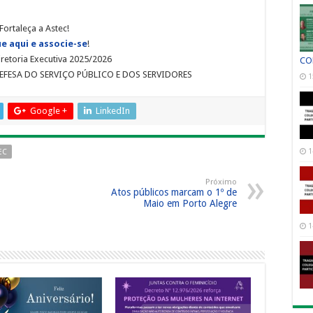
Fortaleça a Astec!
ue aqui e associe-se
!
retoria Executiva 2025/2026
CO
DEFESA DO SERVIÇO PÚBLICO E DOS SERVIDORES
1
Google +
LinkedIn
1
EC
Próximo
Atos públicos marcam o 1º de
Maio em Porto Alegre
1