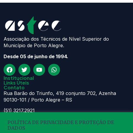
Associação dos Técnicos de Nível Superior do
Município de Porto Alegre.
Desde 05 de junho de 1994.
Institucional
Links Úteis
Contato
Rua Barão do Triunfo, 419 conjunto 702, Azenha
90130-101 / Porto Alegre – RS
(51) 3217.2921
(51) 99629.1075
POLÍTICA DE PRIVACIDADE E PROTEÇÃO DE
Atendimento:
DADOS