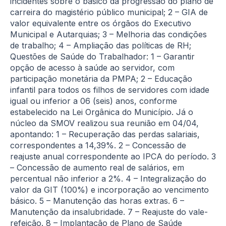
incidentes sobre o básico da progressão do plano de
carreira do magistério público municipal; 2 – GIA de
valor equivalente entre os órgãos do Executivo
Municipal e Autarquias; 3 – Melhoria das condições
de trabalho; 4 – Ampliação das políticas de RH;
Questões de Saúde do Trabalhador: 1 – Garantir
opção de acesso à saúde ao servidor, com
participação monetária da PMPA; 2 – Educação
infantil para todos os filhos de servidores com idade
igual ou inferior a 06 (seis) anos, conforme
estabelecido na Lei Orgânica do Município. Já o
núcleo da SMOV realizou sua reunião em 04/04,
apontando: 1 – Recuperação das perdas salariais,
correspondentes a 14,39%. 2 – Concessão de
reajuste anual correspondente ao IPCA do período. 3
– Concessão de aumento real de salários, em
percentual não inferior a 2%. 4 – Integralização do
valor da GIT (100%) e incorporação ao vencimento
básico. 5 – Manutenção das horas extras. 6 –
Manutenção da insalubridade. 7 – Reajuste do vale-
refeição. 8 – Implantação de Plano de Saúde