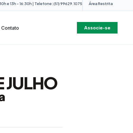
0h e 13h - 16:30h | Telefone: (51) 99629.1075
Área Restrita
Contato
Associe-se
E JULHO
ª