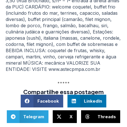
3,50 (Rua Brochado, s/nº – 1ª entrada à direita antes
da PUC) CARDÁPIO: welcome coquetel, buffet frio
(incluindo frutos do mar, terrines, capaccio, saladas
diversas), buffet principal (camarão, filet mignon,
lombo de porco, frango, salmão, bacalhau, siri,
culinária judáica e guarnições diversas), Estações:
japonesa (sushi), italiana (massas, canelone, rondele,
codorna, filet mignon), com buffet de sobremesas e
BEBIDA INCLUSA: coquetel de frutas, whisky,
campari, martini, vinho, cerveja refrigerante e água
mineral MÚSICA: mecânica VALORIZE SUA
ENTIDADE: VISITE www.astecpmpa.com.br
Compartilhe essa postagem
Facebook
LinkedIn
Telegram
X
Threads