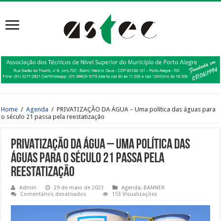
Home
/
Agenda
/
PRIVATIZAÇÃO DA ÁGUA – Uma política das águas para
o século 21 passa pela reestatização
PRIVATIZAÇÃO DA ÁGUA – Uma política das
águas para o século 21 passa pela
reestatização
Admin
29 de maio de 2023
Agenda
,
BANNER
em
Comentários desativados
153 Visualizações
PRIVATIZAÇÃO
DA
ÁGUA
–