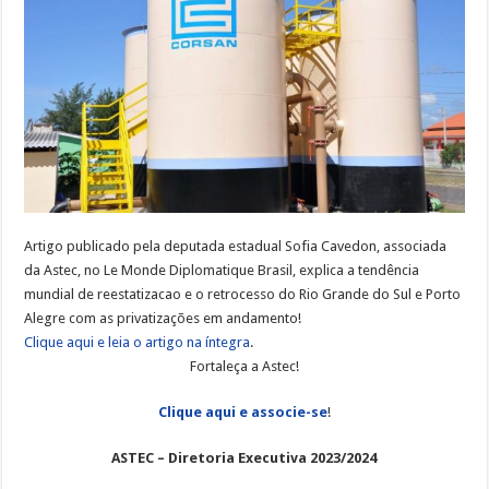
Uma
política
das
águas
para
o
século
21
passa
pela
reestatização
Artigo publicado pela deputada estadual Sofia Cavedon, associada
da Astec, no Le Monde Diplomatique Brasil, explica a tendência
mundial de reestatizacao e o retrocesso do Rio Grande do Sul e Porto
Alegre com as privatizações em andamento!
Clique aqui e leia o artigo na íntegra
.
Fortaleça a Astec!
Clique aqui e associe-se
!
ASTEC – Diretoria Executiva 2023/2024