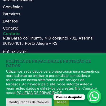
Convênios
Parceiros
Eventos
Contato
Contato
Rua Barão do Triunfo, 419 conjunto 702, Azenha
90130-101 / Porto Alegre – RS
(51) 3217.2921
(51) 99629.1075
POLÍTICA DE PRIVACIDADE E PROTEÇÃO DE
Atendimento:
DADOS
Seg à Sex das 8h – 11:30h e 13h – 16:30h
Utilizamos seus dados para proporcionar uma experiência
mais saliente ao analisar e personalizar conteúdos e
astec@astecpmpa.com.br
anúncios em nossa plataforma e em serviços de
terceiros. Ao navegar pelo site, você autoriza Astec a
reunir estes dados e utilizá-los para estes fins. Consulte
nossa
POLÍTICA DE PRIVACIDADE
.
Precisa de ajuda?
2026
ASTEC. Todos os Direitos Reservados.
Desenvolvido por Nexx
Configurações de Cookies
Aceito