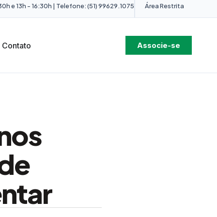
0h e 13h - 16:30h | Telefone: (51) 99629.1075
Área Restrita
Contato
Associe-se
 nos
 de
entar