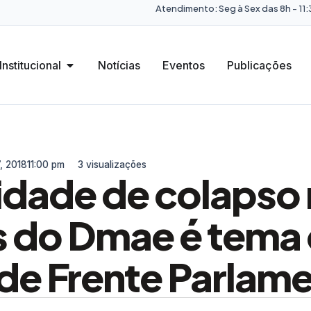
Atendimento: Seg à Sex das 8h - 11:3
Institucional
Notícias
Eventos
Publicações
, 2018
11:00 pm
3 visualizações
lidade de colapso
s do Dmae é tema
 de Frente Parlam