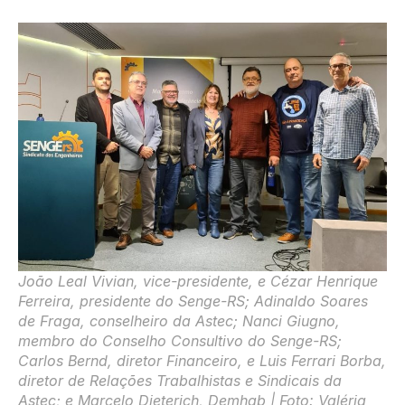
João Leal Vivian, vice-presidente, e Cézar Henrique
Ferreira, presidente do Senge-RS; Adinaldo Soares
de Fraga, conselheiro da Astec; Nanci Giugno,
membro do Conselho Consultivo do Senge-RS;
Carlos Bernd, diretor Financeiro, e Luis Ferrari Borba,
diretor de Relações Trabalhistas e Sindicais da
Astec; e Marcelo Dieterich, Demhab | Foto: Valéria