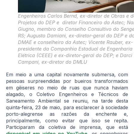
Engenheiros Carlos Bernd, ex-diretor de Obras e d
Projetos do DEP e diretor Financeiro da Astec; Na
Giugno, membro do Conselho Consultivo do Seng
RS; Augusto Damiani, ex-diretor-geral do DEP e d
DMAE e conselheiro da Astec; Vicente Rauber, ex-
presidente da Companhia Estadual de Engenharia
Elétrica (CEEE) e ex-diretor-geral do DEP; e Darci
Campani, ex-diretor do DMLU
Em meio a uma capital novamente submersa, com
pessoas surpreendidas por bueiros transformados
em gêiseres no meio de ruas que nunca haviam
alagado, o Coletivo Engenheiros e Técnicos de
Saneamento Ambiental se reuniu, na tarde desta
quinta-feira, 23 de maio, para esclarecer à sociedade
porto-alegrense as razões da enchente e,
principalmente, como evitar que isso se repita.
Participaram da coletiva de imprensa, que está
disponível em vídeo no YouTube
, os engenheiros