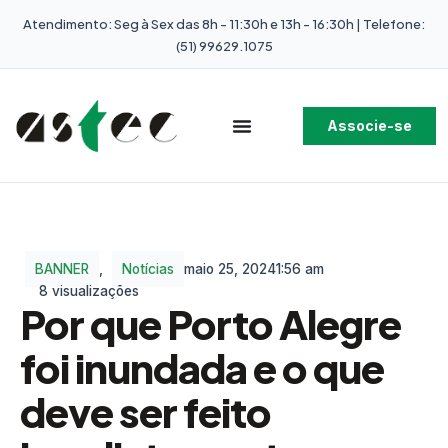
Atendimento: Seg à Sex das 8h - 11:30h e 13h - 16:30h | Telefone:
(51) 99629.1075
Associe-se
BANNER
,
Notícias
maio 25, 2024
1:56 am
8 visualizações
Por que Porto Alegre
foi inundada e o que
deve ser feito