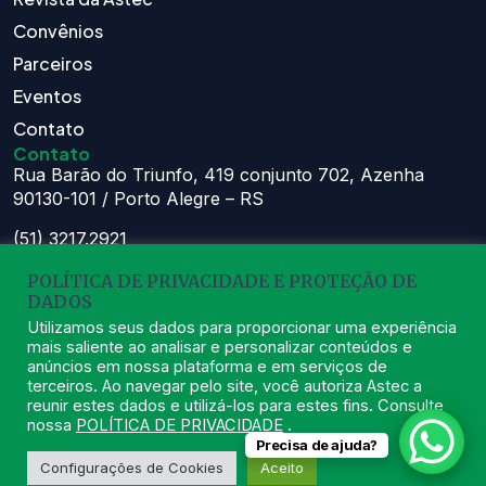
Convênios
Parceiros
Eventos
Contato
Contato
Rua Barão do Triunfo, 419 conjunto 702, Azenha
90130-101 / Porto Alegre – RS
(51) 3217.2921
(51) 99629.1075
POLÍTICA DE PRIVACIDADE E PROTEÇÃO DE
Atendimento:
DADOS
Seg à Sex das 8h – 11:30h e 13h – 16:30h
Utilizamos seus dados para proporcionar uma experiência
mais saliente ao analisar e personalizar conteúdos e
astec@astecpmpa.com.br
anúncios em nossa plataforma e em serviços de
terceiros. Ao navegar pelo site, você autoriza Astec a
reunir estes dados e utilizá-los para estes fins. Consulte
nossa
POLÍTICA DE PRIVACIDADE
.
Precisa de ajuda?
2026
ASTEC. Todos os Direitos Reservados.
Desenvolvido por Nexx
Configurações de Cookies
Aceito