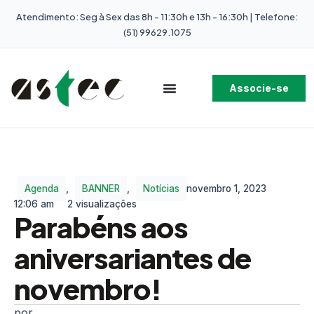
Atendimento: Seg à Sex das 8h - 11:30h e 13h - 16:30h | Telefone:
(51) 99629.1075
Associe-se
Agenda
,
BANNER
,
Notícias
novembro 1, 2023
12:06 am
2 visualizações
Parabéns aos
aniversariantes de
novembro!