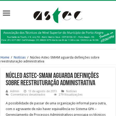
Home
/
Notícias
/
Núcleo Astec-SMAM aguarda definições sobre
reestruturação administrativa
Núcleo Astec-SMAM aguarda definições
sobre reestruturação administrativa
Admin
13 de agosto de 2013
Notícias
em
Comentários desativados
279 Visualizações
Núcleo
Astec-
A possibilidade de passar de uma organização informal para outra,
SMAM
aguarda
com o agravante de não haver equivalência no Sistema GPA –
definições
Gerenciamento de Processos Administrativos preocupa os técnicos
sobre