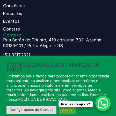
Convênios
Parceiros
Eventos
Contato
Contato
Rua Barão do Triunfo, 419 conjunto 702, Azenha
90130-101 / Porto Alegre – RS
(51) 3217.2921
(51) 99629.1075
POLÍTICA DE PRIVACIDADE E PROTEÇÃO DE
DADOS
Atendimento:
Seg à Sex das 8h – 11:30h e 13h – 16:30h
Utilizamos seus dados para proporcionar uma experiência
mais saliente ao analisar e personalizar conteúdos e
astec@astecpmpa.com.br
anúncios em nossa plataforma e em serviços de
terceiros. Ao navegar pelo site, você autoriza Astec a
reunir estes dados e utilizá-los para estes fins. Consulte
nossa
POLÍTICA DE PRIVACIDADE
.
Precisa de ajuda?
2026
ASTEC. Todos os Direitos Reservados.
Desenvolvido por Nexx
Configurações de Cookies
Aceito
Tecnologia