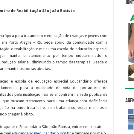
Junt
entro de Reabilitação São João Batista
antrópica para tratamento e educação de crianças e jovens com
ma, em Porto Alegre – RS, pede apoio da comunidade com a
litação e reabilitação e mais uma escola de educação especial
guir manter o atendimento por tempo indeterminado, o
redução salarial, diminuindo o tempo das terapias. Desde o
ara manter as portas abertas.
tação e escola de educação especial Educandário oferece
fundamentais para a qualidade de vida de portadores de
ilizados pela instituição não se encontram na rede pública de
Age
da que buscam tratamento para uma criança com deficiência
, não há onde tratá-las e, sem tratamento, esses meninos e
ndo chegar à óbito.
e ajudar o Educandário São João Batista, entrar em contato
 e-mail
educandario@educandario.org.br
e também por meio