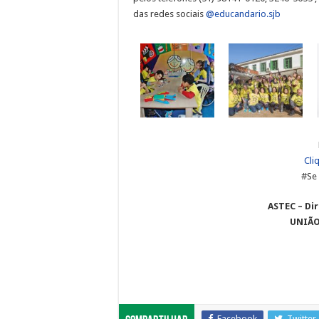
das redes sociais
@educandario.sjb
Cli
#Se 
ASTEC – Dir
UNIÃO
Facebook
Twitter