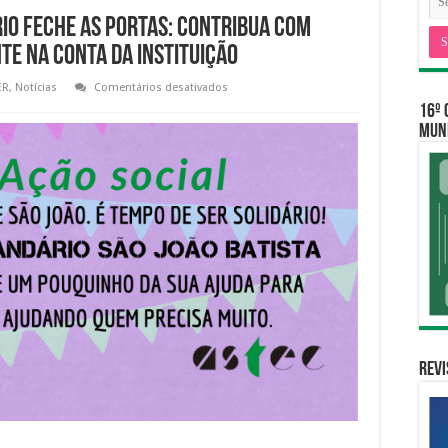
io feche as portas: contribua com
te na conta da instituição
em
ER
,
Notícias
Comentários desativados
Não
16º 
permita
que
MUNI
o
Educandário
feche
as
portas:
contribua
com
qualquer
quantia,
diretamente
na
conta
da
instituição
Revi