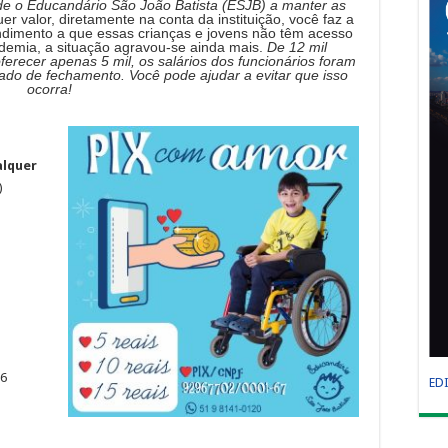
jude o Educandário São João Batista (ESJB) a manter as
 valor, diretamente na conta da instituição, você faz a
endimento a que essas crianças e jovens não têm acesso
emia, a situação agravou-se ainda mais.
De 12 mil
recer apenas 5 mil, os salários dos funcionários foram
ado de fechamento. Você pode ajudar a
evitar que isso
ocorra!
alquer
)
-6
ED