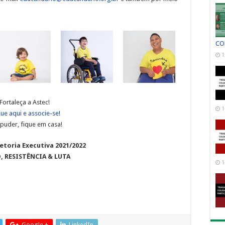
CO
1
Fortaleça a Astec!
1
que aqui e associe-se!
puder, fique em casa!
etoria Executiva 2021/2022
, RESISTÊNCIA & LUTA
1
Google +
LinkedIn