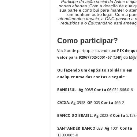
Participe da ação social da Astec e a
portas abertas.
Com a doação de qualquer
sua parte e contribui para manter o at
em nenhum outro lugar. Com a pand
atendimentos anuais, a ONG passou a ofe
reduzidos e o Educandário está ameaç
Como participar?
Você pode participar fazendo um
PIX de qu
valor para 92967702/0001-67
(CNPJ do ESJB
Ou fazendo um depósito solidário em
qualquer uma das contas a seguir:
BANRISUL: Ag
0085
Conta
06.031.666.0-6
CAIXA: Ag
0958
OP
003
Conta
466-2
BANCO DO BRASIL: Ag
2822-3
Conta
5.158
SANTANDER
BANCO
033
Ag
1001
Conta
13003065-0