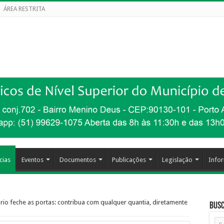
ÁREA RESTRITA
cias
Eventos
Documentos
Publicações
Legislação
Info
io feche as portas: contribua com qualquer quantia, diretamente
Busc