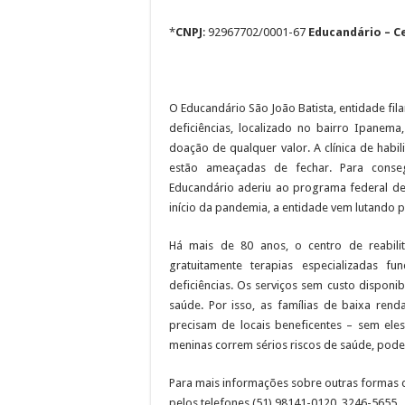
*
CNPJ
: 92967702/0001-67
Educandário – C
O Educandário São João Batista, entidade fil
deficiências, localizado no bairro Ipane
doação de qualquer valor. A clínica de habi
estão ameaçadas de fechar. Para conse
Educandário aderiu ao programa federal de 
início da pandemia, a entidade vem lutando p
Há mais de 80 anos, o centro de reabili
gratuitamente terapias especializadas 
deficiências. Os serviços sem custo disponib
saúde. Por isso, as famílias de baixa ren
precisam de locais beneficentes – sem eles
meninas correm sérios riscos de saúde, pode
Para mais informações sobre outras formas d
pelos telefones (51) 98141-0120, 3246-5655 ,