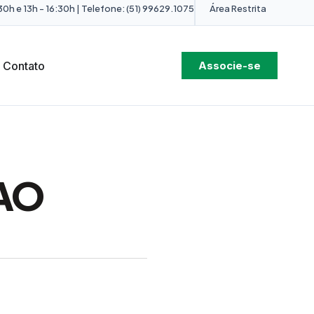
0h e 13h - 16:30h | Telefone: (51) 99629.1075
Área Restrita
Contato
Associe-se
AO