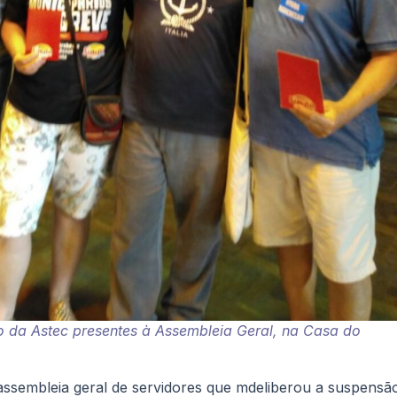
ro da Astec presentes à Assembleia Geral, na Casa do
assembleia geral de servidores que mdeliberou a suspensã