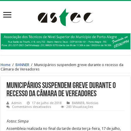
Home
/
BANNER
/
Municipários suspendem greve durante o recesso da
Câmara de Vereadores
Municipários suspendem greve durante o
recesso da Câmara de Vereadores
Admin
17 de julho de 2018
BANNER
,
Notícias
em
Comentários desativados
283 Visualizações
Municipários
suspendem
greve
Fotos: Simpa
durante
o
Assembleia realizada no final da tarde desta terça-feira, 17 de julho,
recesso