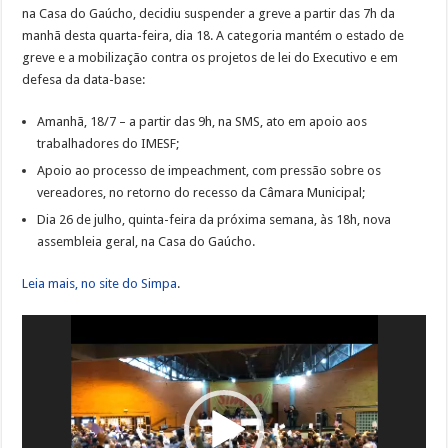
da
na Casa do Gaúcho, decidiu suspender a greve a partir das 7h da
Câmara
de
manhã desta quarta-feira, dia 18. A categoria mantém o estado de
Vereadores
greve e a mobilização contra os projetos de lei do Executivo e em
defesa da data-base:
Amanhã, 18/7 – a partir das 9h, na SMS, ato em apoio aos
trabalhadores do IMESF;
Apoio ao processo de impeachment, com pressão sobre os
vereadores, no retorno do recesso da Câmara Municipal;
Dia 26 de julho, quinta-feira da próxima semana, às 18h, nova
assembleia geral, na Casa do Gaúcho.
Leia mais, no site do Simpa
.
Tocador
de
vídeo