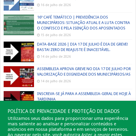
16 de julho de 2026
16º CAFÉ TEMÁTICO | PREVIDÊNCIA DOS
MUNICIPÁRIOS: SITUAÇÃO ATUAL E A LUTA CONTRA
O CONFISCO E PELA ISENÇÃO DOS APOSENTADOS
15 de julho de 2026
DATA-BASE 2026 | DIA 17 DE JULHO É DIA DE GREVE!
BASTA! ZERO DE REAJUSTE É INACEITÁVEL.
14 de julho de 2026
ASSEMBLEIA APROVA GREVE NO DIA 17 DE JULHO POR
VALORIZAÇÃO E DIGNIDADE DOS MUNICIPÁRIOS/AS
14 de julho de 2026
INSCREVA-SE JÁ PARA A ASSEMBLEIA-GERAL DE HOJE À
TARDINHA
13 de julho de 2026
POLÍTICA DE PRIVACIDADE E PROTEÇÃO DE DADOS
Utilizamos seus dados para proporcionar uma experiência
mais saliente ao analisar e personalizar conteúdos e
anúncios em nossa plataforma e em serviços de terceiros.
Ao navegar pelo site, você autoriza Astec a reunir estes