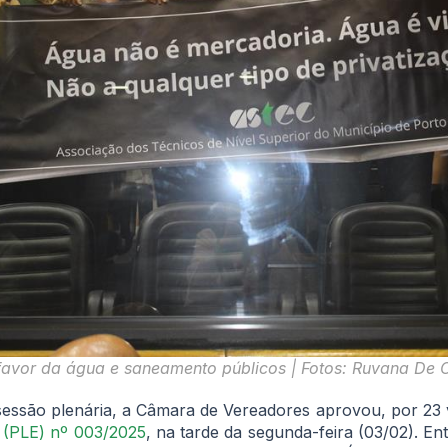
avor da água e saneamento públicos | Fotos: Ruvana De C
essão plenária, a Câmara de Vereadores aprovou, por 23 v
o (PLE) nº 003/2025
, na tarde da segunda-feira (03/02). En