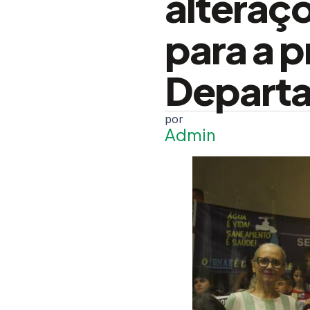
alteraç
para a p
Depart
Admin