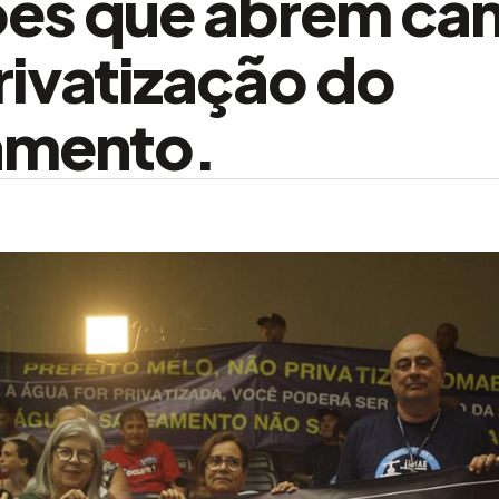
ões que abrem ca
rivatização do
amento.