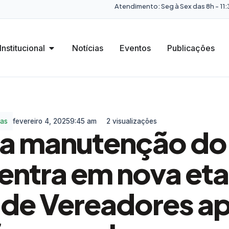
Atendimento: Seg à Sex das 8h - 11:3
Institucional
Notícias
Eventos
Publicações
ias
fevereiro 4, 2025
9:45 am
2 visualizações
ra manutenção d
 entra em nova et
de Vereadores a