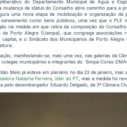
eliberativo do Departamento Municipal de Água e Es
sa mudança de status do Conselho abre caminho para a pr
gura uma nova etapa de mobilização e organização da p
 saneamento como bens públicos, uma vez que o PLE n
rgão na medida em que retira da composição do Conselh
 de Porto Alegre (Uampa), que congrega associações re
capital, e o Sindicato dos Municipários de Porto Alegre
itura.
ção, manifestando-se, mais uma vez, nas galerias da Câm
m colegas municipários e integrantes do Simpa-Cores-DMA
tião Melo já esteve em plenário no dia 23 de janeiro, mas 
readora Natasha Ferreira, líder do PT
, mas a medida foi rev
ada pelo desembargador Eduardo Delgado, da 3ª Câmara Cí