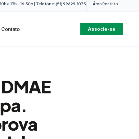
0h e 13h - 16:30h | Telefone: (51) 99629.1075
Área Restrita
Contato
Associe-se
o DMAE
apa.
prova